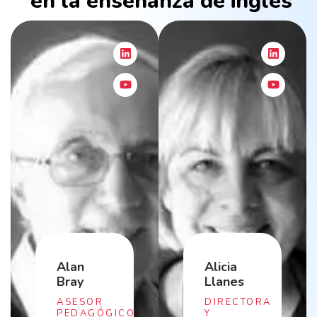
en la enseñanza de inglés
Alan
Alicia
Bray
Llanes
ASESOR
DIRECTORA
PEDAGÓGICO
Y